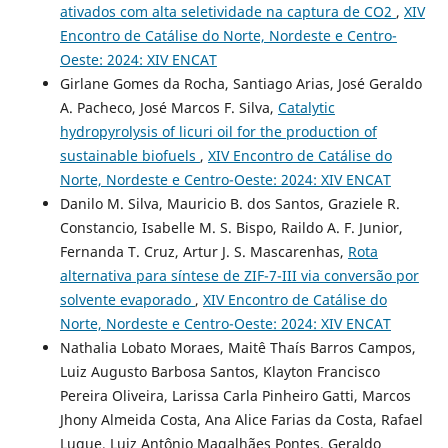
ativados com alta seletividade na captura de CO2
,
XIV
Encontro de Catálise do Norte, Nordeste e Centro-
Oeste: 2024: XIV ENCAT
Girlane Gomes da Rocha, Santiago Arias, José Geraldo
A. Pacheco, José Marcos F. Silva,
Catalytic
hydropyrolysis of licuri oil for the production of
sustainable biofuels
,
XIV Encontro de Catálise do
Norte, Nordeste e Centro-Oeste: 2024: XIV ENCAT
Danilo M. Silva, Mauricio B. dos Santos, Graziele R.
Constancio, Isabelle M. S. Bispo, Raildo A. F. Junior,
Fernanda T. Cruz, Artur J. S. Mascarenhas,
Rota
alternativa para síntese de ZIF-7-III via conversão por
solvente evaporado
,
XIV Encontro de Catálise do
Norte, Nordeste e Centro-Oeste: 2024: XIV ENCAT
Nathalia Lobato Moraes, Maitê Thaís Barros Campos,
Luiz Augusto Barbosa Santos, Klayton Francisco
Pereira Oliveira, Larissa Carla Pinheiro Gatti, Marcos
Jhony Almeida Costa, Ana Alice Farias da Costa, Rafael
Luque, Luiz Antônio Magalhães Pontes, Geraldo