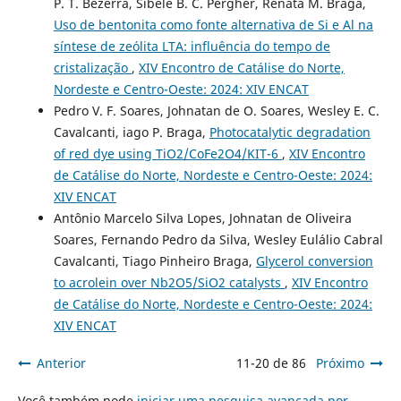
P. T. Bezerra, Sibele B. C. Pergher, Renata M. Braga,
Uso de bentonita como fonte alternativa de Si e Al na
síntese de zeólita LTA: influência do tempo de
cristalização
,
XIV Encontro de Catálise do Norte,
Nordeste e Centro-Oeste: 2024: XIV ENCAT
Pedro V. F. Soares, Johnatan de O. Soares, Wesley E. C.
Cavalcanti, iago P. Braga,
Photocatalytic degradation
of red dye using TiO2/CoFe2O4/KIT-6
,
XIV Encontro
de Catálise do Norte, Nordeste e Centro-Oeste: 2024:
XIV ENCAT
Antônio Marcelo Silva Lopes, Johnatan de Oliveira
Soares, Fernando Pedro da Silva, Wesley Eulálio Cabral
Cavalcanti, Tiago Pinheiro Braga,
Glycerol conversion
to acrolein over Nb2O5/SiO2 catalysts
,
XIV Encontro
de Catálise do Norte, Nordeste e Centro-Oeste: 2024:
XIV ENCAT
Anterior
11-20 de 86
Próximo
Você também pode
iniciar uma pesquisa avançada por