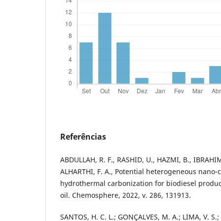
Referências
ABDULLAH, R. F., RASHID, U., HAZMI, B., IBRAHIM
ALHARTHI, F. A., Potential heterogeneous nano-ca
hydrothermal carbonization for biodiesel produ
oil. Chemosphere, 2022, v. 286, 131913.
SANTOS, H. C. L.; GONÇALVES, M. A.; LIMA, V. S.; 