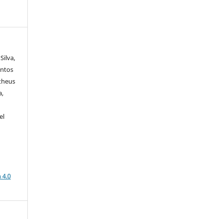
Silva,
antos
atheus
a,
el
a
 4.0