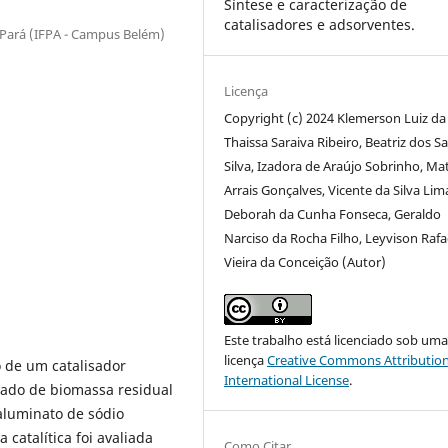
Síntese e caracterização de
catalisadores e adsorventes.
o Pará (IFPA - Campus Belém)
Licença
Copyright (c) 2024 Klemerson Luiz da 
Thaissa Saraiva Ribeiro, Beatriz dos S
Silva, Izadora de Araújo Sobrinho, M
Arrais Gonçalves, Vicente da Silva Lim
Deborah da Cunha Fonseca, Geraldo
Narciso da Rocha Filho, Leyvison Rafa
Vieira da Conceição (Autor)
Este trabalho está licenciado sob um
licença
Creative Commons Attribution
o de um catalisador
International License
.
vado de biomassa residual
aluminato de sódio
catalítica foi avaliada
Como Citar