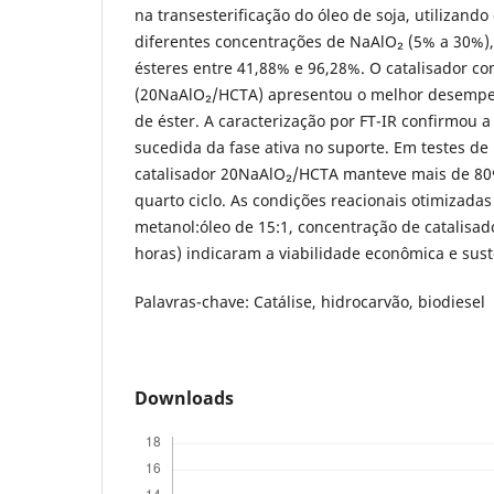
na transesterificação do óleo de soja, utilizand
diferentes concentrações de NaAlO₂ (5% a 30%),
ésteres entre 41,88% e 96,28%. O catalisador 
(20NaAlO₂/HCTA) apresentou o melhor desempe
de éster. A caracterização por FT-IR confirmou
sucedida da fase ativa no suporte. Em testes de 
catalisador 20NaAlO₂/HCTA manteve mais de 80%
quarto ciclo. As condições reacionais otimizadas
metanol:óleo de 15:1, concentração de catalisa
horas) indicaram a viabilidade econômica e sust
Palavras-chave: Catálise, hidrocarvão, biodiesel
Downloads