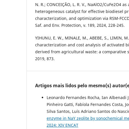
N. R.; CONCEIÇÃO, L. R. V., NaAlO2/CuFe2O4 as 
heterogeneous catalyst for effective biodiesel p
characterization, and optimization via RSM-FCC
Saf. and Env. Protection, v. 189, 2024, 228-245.
YIHUNU, E. W., MINALE, M., ABEBE, S., LIMIN, M.
characterization and cost analysis of activated 
derived from agricultural waste: a comparative st
2019, 873.
Artigos mais lidos pelo mesmo(s) autor(e
Leonardo Fernandes Rocha, Ian Albenadi Jú
Pinheiro Gatti, Fabíola Fernandes Costa, 
Silva Santos, Luís Adriano Santos do Nasc
enzyme in NaY zeolite by sonochemical 
2024: XIV ENCAT