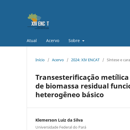
Atual
Acervo
Sobre
Início
/
Acervo
/
2024: XIV ENCAT
/
Síntese e car
Transesterificação metílica
de biomassa residual func
heterogêneo básico
Klemerson Luiz da Silva
Universidade Federal do Pará