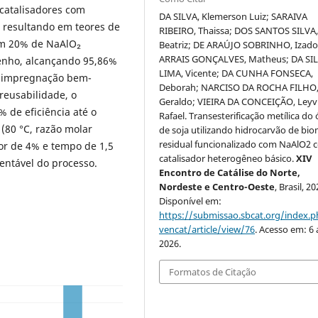
o catalisadores com
DA SILVA, Klemerson Luiz; SARAIVA
 resultando em teores de
RIBEIRO, Thaissa; DOS SANTOS SILVA
com 20% de NaAlO₂
Beatriz; DE ARAÚJO SOBRINHO, Izado
ARRAIS GONÇALVES, Matheus; DA SI
nho, alcançando 95,86%
LIMA, Vicente; DA CUNHA FONSECA,
 a impregnação bem-
Deborah; NARCISO DA ROCHA FILHO
reusabilidade, o
Geraldo; VIEIRA DA CONCEIÇÃO, Leyv
 de eficiência até o
Rafael. Transesterificação metílica do 
 (80 °C, razão molar
de soja utilizando hidrocarvão de bi
residual funcionalizado com NaAlO2
dor de 4% e tempo de 1,5
catalisador heterogêneo básico.
XIV
entável do processo.
Encontro de Catálise do Norte,
Nordeste e Centro-Oeste
, Brasil, 20
Disponível em:
https://submissao.sbcat.org/index.p
vencat/article/view/76
. Acesso em: 6 
2026.
Formatos de Citação