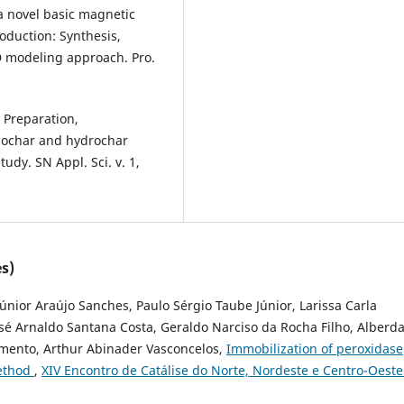
a novel basic magnetic
roduction: Synthesis,
D modeling approach. Pro.
 Preparation,
biochar and hydrochar
udy. SN Appl. Sci. v. 1,
s)
nior Araújo Sanches, Paulo Sérgio Taube Júnior, Larissa Carla
José Arnaldo Santana Costa, Geraldo Narciso da Rocha Filho, Alberd
imento, Arthur Abinader Vasconcelos,
Immobilization of peroxidase
method
,
XIV Encontro de Catálise do Norte, Nordeste e Centro-Oeste