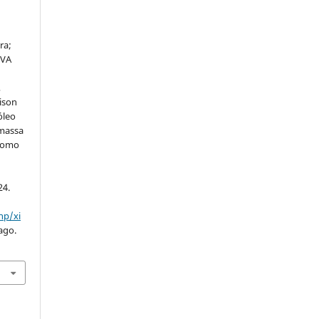
,
ra;
LVA
,
ison
óleo
omassa
 como
24.
hp/xi
ago.