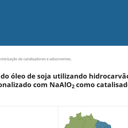
acterização de catalisadores e adsorventes.
 do óleo de soja utilizando hidrocarvã
ionalizado com NaAlO
como catalisad
2