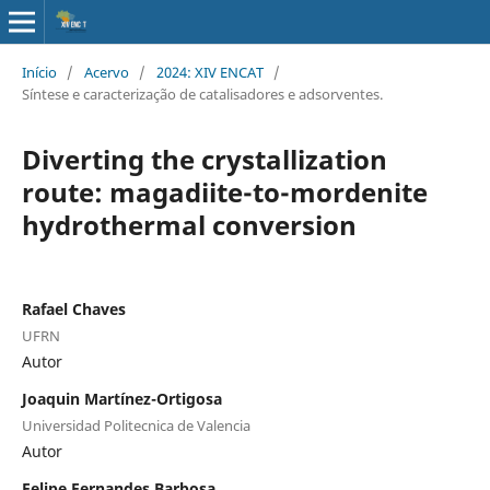
Início
/
Acervo
/
2024: XIV ENCAT
/
Síntese e caracterização de catalisadores e adsorventes.
Diverting the crystallization
route: magadiite-to-mordenite
hydrothermal conversion
Rafael Chaves
UFRN
Autor
Joaquin Martínez-Ortigosa
Universidad Politecnica de Valencia
Autor
Felipe Fernandes Barbosa