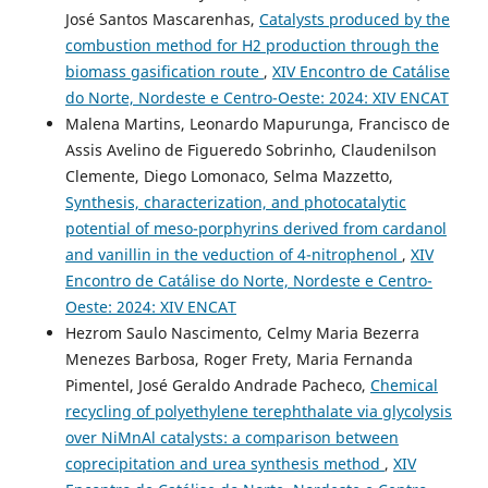
José Santos Mascarenhas,
Catalysts produced by the
combustion method for H2 production through the
biomass gasification route
,
XIV Encontro de Catálise
do Norte, Nordeste e Centro-Oeste: 2024: XIV ENCAT
Malena Martins, Leonardo Mapurunga, Francisco de
Assis Avelino de Figueredo Sobrinho, Claudenilson
Clemente, Diego Lomonaco, Selma Mazzetto,
Synthesis, characterization, and photocatalytic
potential of meso-porphyrins derived from cardanol
and vanillin in the veduction of 4-nitrophenol
,
XIV
Encontro de Catálise do Norte, Nordeste e Centro-
Oeste: 2024: XIV ENCAT
Hezrom Saulo Nascimento, Celmy Maria Bezerra
Menezes Barbosa, Roger Frety, Maria Fernanda
Pimentel, José Geraldo Andrade Pacheco,
Chemical
recycling of polyethylene terephthalate via glycolysis
over NiMnAl catalysts: a comparison between
coprecipitation and urea synthesis method
,
XIV