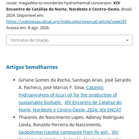
route: magadiite-to-mordenite hydrothermal conversion.
XIV
Encontro de Catálise do Norte, Nordeste e Centro-Oeste
, Brasil,
2024. Disponível em:
https://submissao.sbcat.org/index.php/xivencat/article/view/87
.
Acesso em: 8 ago. 2026.
Formatos de Citação
Artigos Semelhantes
Girlane Gomes da Rocha, Santiago Arias, José Geraldo
A. Pacheco, José Marcos F. Silva,
Catalytic
hydropyrolysis of licuri oil for the production of
sustainable biofuels
,
XIV Encontro de Catálise do
Norte, Nordeste e Centro-Oeste: 2024: XIV ENCAT
Thaiamis do Nascimento Lopes, Adonay Rodrigues
Loiola, Ronaldo Ferreira do Nascimento,
Geopolymer/zeolite composite from fly ash
,
XIV