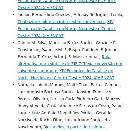
Encontro de Catálise do Norte, Nordeste e Centro-
Oeste: 2024: XIV ENCAT
Jadson Bernardino Guedes , Adonay Rodrigues Loiola,
Chabazite zeolite via interzeolite conversion
,
XIV
Encontro de Catálise do Norte, Nordeste e Centro-
Oeste: 2024: XIV ENCAT
Danilo M. Silva, Mauricio B. dos Santos, Graziele R.
Constancio, Isabelle M. S. Bispo, Raildo A. F. Junior,
Fernanda T. Cruz, Artur J. S. Mascarenhas,
Rota
alternativa para síntese de ZIF-7-III via conversão por
solvente evaporado
,
XIV Encontro de Catálise do
Norte, Nordeste e Centro-Oeste: 2024: XIV ENCAT
Nathalia Lobato Moraes, Maitê Thaís Barros Campos,
Luiz Augusto Barbosa Santos, Klayton Francisco
Pereira Oliveira, Larissa Carla Pinheiro Gatti, Marcos
Jhony Almeida Costa, Ana Alice Farias da Costa, Rafael
Luque, Luiz Antônio Magalhães Pontes, Geraldo
Narciso da Rocha Filho, Luís Adriano Santos do
Nascimento,
Biocarvões, a partir de resíduos