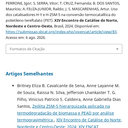
PERRONE, Igor; S. SERRA, Vitor; T. CRUZ, Fernanda; B. DOS SANTOS,
Maurício; A. FIUZA-JUNIOR, Raildo; J. S. MASCARENHAS, Artur. Uso
dos catalisadores H-Y e H-ZSM-5 na conversão termocatalítica do
polietileno tereftalato (PET).
XIV Encontro de Catálise do Norte,
Nordeste e Centro-Oeste
, Brasil, 2024. Disponível em:
https://submissao.sbcat.org/index.php/xivencat/article/view/83
.
Acesso em: 6 ago. 2026.
Formatos de Citação
Artigos Semelhantes
Britney Eliza B. Cavalcante de Sena, Anne Layanne M.
de Souza, Raissa N. Silva, Jefferson Lhankaster T. G.
Filho, Vinicius Patricio S. Caldeira, Anne Gabriella Dias
Santos,
Zeólita ZSM-5 hierarquizada aplicada na
termodegradação de biomassa e PEAD por análise
termogravimétrica
,
XIV Encontro de Catálise do Norte,
Nordeste e Centro-Oeste: 2024: XIV ENCAT