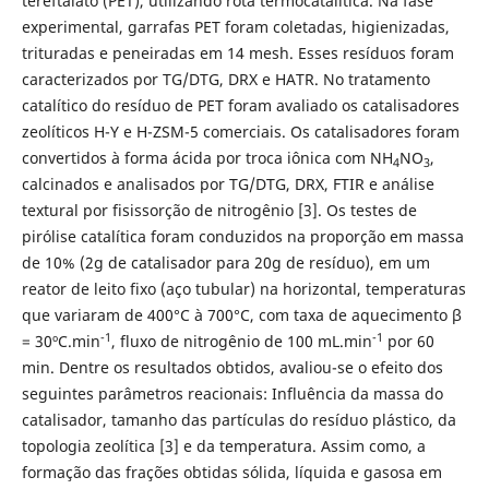
tereftalato (PET), utilizando rota termocatalítica. Na fase
experimental, garrafas PET foram coletadas, higienizadas,
trituradas e peneiradas em 14 mesh. Esses resíduos foram
caracterizados por TG/DTG, DRX e HATR. No tratamento
catalítico do resíduo de PET foram avaliado os catalisadores
zeolíticos H-Y e H-ZSM-5 comerciais. Os catalisadores foram
convertidos à forma ácida por troca iônica com NH
NO
,
4
3
calcinados e analisados por TG/DTG, DRX, FTIR e análise
textural por fisissorção de nitrogênio [3]. Os testes de
pirólise catalítica foram conduzidos na proporção em massa
de 10% (2g de catalisador para 20g de resíduo), em um
reator de leito fixo (aço tubular) na horizontal, temperaturas
que variaram de 400°C à 700°C, com taxa de aquecimento β
-1
-1
= 30ºC.min
, fluxo de nitrogênio de 100 mL.min
por 60
min. Dentre os resultados obtidos, avaliou-se o efeito dos
seguintes parâmetros reacionais: Influência da massa do
catalisador, tamanho das partículas do resíduo plástico, da
topologia zeolítica [3] e da temperatura. Assim como, a
formação das frações obtidas sólida, líquida e gasosa em