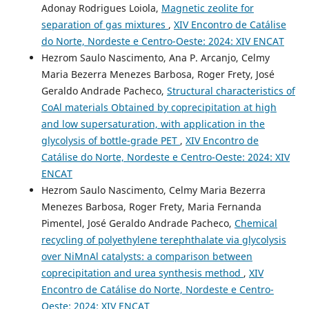
Adonay Rodrigues Loiola,
Magnetic zeolite for
separation of gas mixtures
,
XIV Encontro de Catálise
do Norte, Nordeste e Centro-Oeste: 2024: XIV ENCAT
Hezrom Saulo Nascimento, Ana P. Arcanjo, Celmy
Maria Bezerra Menezes Barbosa, Roger Frety, José
Geraldo Andrade Pacheco,
Structural characteristics of
CoAl materials Obtained by coprecipitation at high
and low supersaturation, with application in the
glycolysis of bottle-grade PET
,
XIV Encontro de
Catálise do Norte, Nordeste e Centro-Oeste: 2024: XIV
ENCAT
Hezrom Saulo Nascimento, Celmy Maria Bezerra
Menezes Barbosa, Roger Frety, Maria Fernanda
Pimentel, José Geraldo Andrade Pacheco,
Chemical
recycling of polyethylene terephthalate via glycolysis
over NiMnAl catalysts: a comparison between
coprecipitation and urea synthesis method
,
XIV
Encontro de Catálise do Norte, Nordeste e Centro-
Oeste: 2024: XIV ENCAT