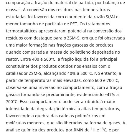
comparação a fração do material de partida, por balanço de
massas. A conversão dos resíduos nas temperaturas
estudadas foi favorecida com o aumento da razão Si/Al e
menor tamanho de partícula de PET. Os tratamentos
termocatalíticos apresentaram potencial na conversão dos
resíduos com destaque para o ZSM-5, em que foi observada
uma maior formação nas frações gasosas de produtos
quando comparada a massa do polietileno depositada no
reator. Entre 400 e 500°C, a fração líquida foi a principal
constituinte dos produtos obtidos nos ensaios com o
catalisador ZSM-5, alcançando 40% a 500°C. No entanto, a
partir de temperaturas mais elevadas, como 600 e 700°C,
observa-se uma inversão no comportamento, com a fração
gasosa tornando-se predominante, evidenciando ~47% a
700°C. Esse comportamento pode ser atribuído à maior
intensidade da degradação térmica a altas temperaturas,
favorecendo a quebra das cadeias poliméricas em
moléculas menores, que são liberadas na forma de gases. A
1
13
análise química dos produtos por RMN de
H e
C, e por