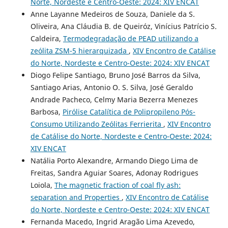
Norte, Nordeste e Centro-Oeste: 2024: XIV ENCAT
Anne Layanne Medeiros de Souza, Daniele da S.
Oliveira, Ana Cláudia B. de Queiróz, Vinícius Patrício S.
Caldeira,
Termodegradação de PEAD utilizando a
zeólita ZSM-5 hierarquizada
,
XIV Encontro de Catálise
do Norte, Nordeste e Centro-Oeste: 2024: XIV ENCAT
Diogo Felipe Santiago, Bruno José Barros da Silva,
Santiago Arias, Antonio O. S. Silva, José Geraldo
Andrade Pacheco, Celmy Maria Bezerra Menezes
Barbosa,
Pirólise Catalítica de Polipropileno Pós-
Consumo Utilizando Zeólitas Ferrierita
,
XIV Encontro
de Catálise do Norte, Nordeste e Centro-Oeste: 2024:
XIV ENCAT
Natália Porto Alexandre, Armando Diego Lima de
Freitas, Sandra Aguiar Soares, Adonay Rodrigues
Loiola,
The magnetic fraction of coal fly ash:
separation and Properties
,
XIV Encontro de Catálise
do Norte, Nordeste e Centro-Oeste: 2024: XIV ENCAT
Fernanda Macedo, Ingrid Aragão Lima Azevedo,