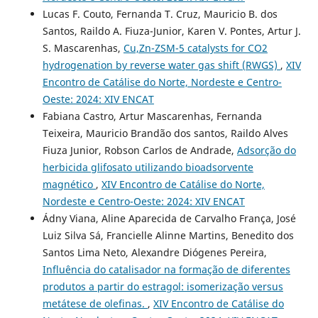
Lucas F. Couto, Fernanda T. Cruz, Mauricio B. dos
Santos, Raildo A. Fiuza-Junior, Karen V. Pontes, Artur J.
S. Mascarenhas,
Cu,Zn-ZSM-5 catalysts for CO2
hydrogenation by reverse water gas shift (RWGS)
,
XIV
Encontro de Catálise do Norte, Nordeste e Centro-
Oeste: 2024: XIV ENCAT
Fabiana Castro, Artur Mascarenhas, Fernanda
Teixeira, Mauricio Brandão dos santos, Raildo Alves
Fiuza Junior, Robson Carlos de Andrade,
Adsorção do
herbicida glifosato utilizando bioadsorvente
magnético
,
XIV Encontro de Catálise do Norte,
Nordeste e Centro-Oeste: 2024: XIV ENCAT
Ádny Viana, Aline Aparecida de Carvalho França, José
Luiz Silva Sá, Francielle Alinne Martins, Benedito dos
Santos Lima Neto, Alexandre Diógenes Pereira,
Influência do catalisador na formação de diferentes
produtos a partir do estragol: isomerização versus
metátese de olefinas.
,
XIV Encontro de Catálise do