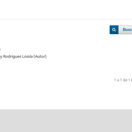
Busc
s
 Rodrigues Loiola (Autor)
1 a 1 de 1 