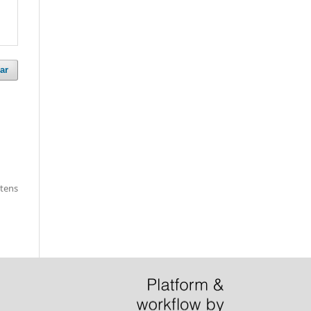
ar
itens